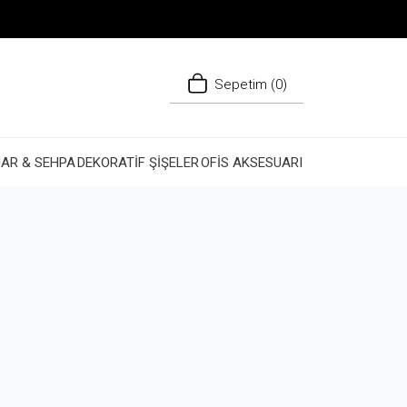
Sepetim (
0
)
AR & SEHPA
DEKORATİF ŞİŞELER
OFİS AKSESUARI